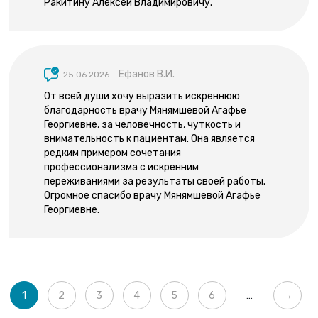
Ракитину Алексей Владимировичу.
Ефанов В.И.
25.06.2026
От всей души хочу выразить искреннюю
благодарность врачу Мянямшевой Агафье
Георгиевне, за человечность, чуткость и
внимательность к пациентам. Она является
редким примером сочетания
профессионализма с искренним
переживаниями за результаты своей работы.
Огромное спасибо врачу Мянямшевой Агафье
Георгиевне.
Нумерация страниц
Текущая страница
Page
Page
Page
Page
Page
Следую
1
2
3
4
5
6
…
→