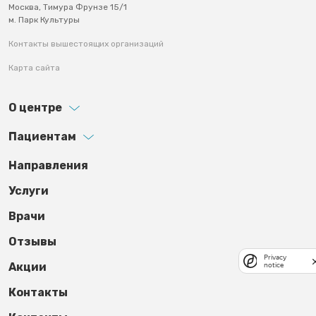
Москва, Тимура Фрунзе 15/1
м. Парк Культуры
Контакты вышестоящих организаций
Карта сайта
О центре
Пациентам
Footer third
Направления
Услуги
Врачи
Отзывы
Privacy
Акции
notice
Контакты