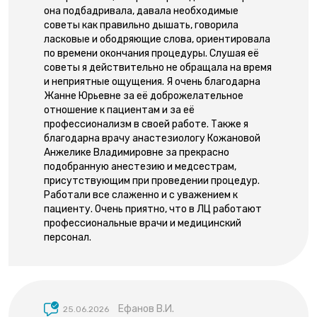
она подбадривала, давала необходимые
советы как правильно дышать, говорила
ласковые и ободряющие слова, ориентировала
по времени окончания процедуры. Слушая её
советы я действительно не обращала на время
и неприятные ощущения. Я очень благодарна
Жанне Юрьевне за её доброжелательное
отношение к пациентам и за её
профессионализм в своей работе. Также я
благодарна врачу анастезиологу Кожановой
Анжелике Владимировне за прекрасно
подобранную анестезию и медсестрам,
присутствующим при проведении процедур.
Работали все слаженно и с уважением к
пациенту. Очень приятно, что в ЛЦ работают
профессиональные врачи и медицинский
персонал.
Ефанов В.И.
25.06.2026