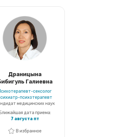
Драницына
Бибигуль Галиевна
Психотерапевт-сексолог
Психиатр-психотерапевт
андидат медицинских наук
Ближайшая дата приема:
7 августа пт
В избранное