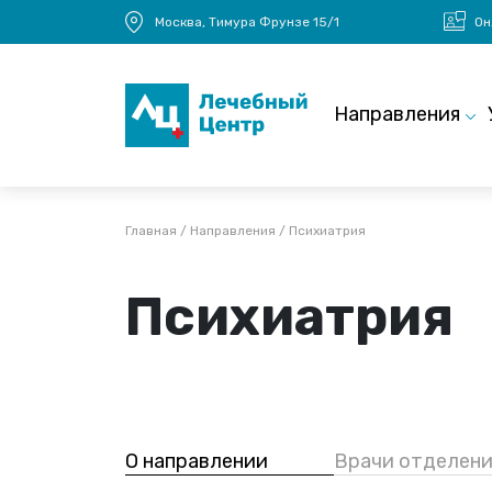
Перейти к основному содержанию
Москва, Тимура Фрунзе 15/1
Он
Main navigation
Направления
Строка навигации
Главная
Направления
Психиатрия
Психиатрия
О направлении
Врачи отделени