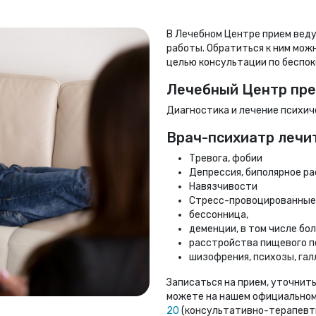
В Лечебном Центре прием вед
работы. Обратиться к ним можн
целью консультации по беспок
Лечебный Центр пре
Диагностика и лечение психич
Врач-психиатр лечит
Тревога, фобии
Депрессия, биполярное р
Навязчивости
Стресс-провоцированные
бессонница,
деменции, в том числе бо
расстройства пищевого по
шизофрения, психозы, га
Записаться на прием, уточнить
можете на нашем официальном
20
(консультативно-терапевти