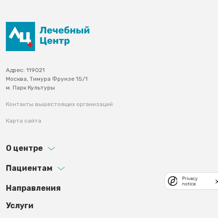
Адрес: 119021
Москва, Тимура Фрунзе 15/1
м. Парк Культуры
Контакты вышестоящих организаций
Карта сайта
О центре
Пациентам
Privacy
notice
Footer third
Направления
Услуги