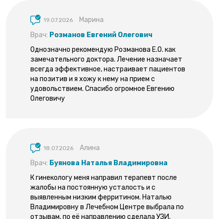
Марина
19.07.2026
Врач:
Розманов Евгений Олегович
Однозначно рекомендую Розманова Е.О. как
замечательного доктора. Лечение назначает
всегда эффективное, настраивает пациентов
на позитив и я хожу к нему на прием с
удовольствием. Спасибо огромное Евгению
Олеговичу
Алина
18.07.2026
Врач:
Буянова Наталья Владимировна
К гинекологу меня направил терапевт после
жалобы на постоянную усталость и с
выявленным низким ферритином. Наталью
Владимировну в Лечебном Центре выбрала по
отзывам, по её направлению сделала УЗИ.