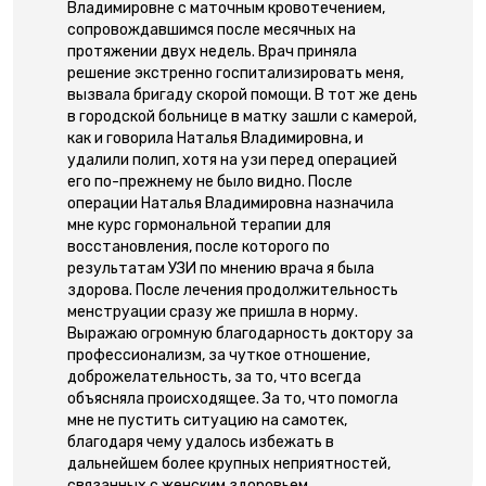
Владимировне с маточным кровотечением,
сопровождавшимся после месячных на
протяжении двух недель. Врач приняла
решение экстренно госпитализировать меня,
вызвала бригаду скорой помощи. В тот же день
в городской больнице в матку зашли с камерой,
как и говорила Наталья Владимировна, и
удалили полип, хотя на узи перед операцией
его по-прежнему не было видно. После
операции Наталья Владимировна назначила
мне курс гормональной терапии для
восстановления, после которого по
результатам УЗИ по мнению врача я была
здорова. После лечения продолжительность
менструации сразу же пришла в норму.
Выражаю огромную благодарность доктору за
профессионализм, за чуткое отношение,
доброжелательность, за то, что всегда
объясняла происходящее. За то, что помогла
мне не пустить ситуацию на самотек,
благодаря чему удалось избежать в
дальнейшем более крупных неприятностей,
связанных с женским здоровьем.