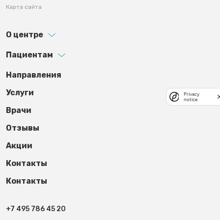
Карта сайта
О центре
Пациентам
Footer third
Направления
Услуги
Privacy
notice
Врачи
Отзывы
Акции
Контакты
Контакты
+7 495 786 45 20