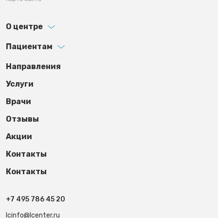
О центре
Пациентам
Footer third
Направления
Услуги
Врачи
Отзывы
Акции
Контакты
Контакты
+7 495 786 45 20
lcinfo@lcenter.ru