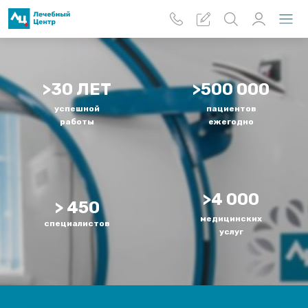
Перейти к основному содержанию
>30 ЛЕТ
>500 000
успешной
пациентов
работы
ежегодно
>4 000
> 450
медицинских
специалистов
услуг