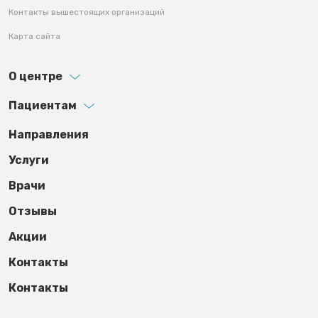
Контакты вышестоящих организаций
Карта сайта
О центре
Пациентам
Footer third
Направления
Услуги
Врачи
Отзывы
Акции
Контакты
Контакты