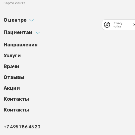
Карта сайта
О центре
Privacy
notice
Пациентам
Footer third
Направления
Услуги
Врачи
Отзывы
Акции
Контакты
Контакты
+7 495 786 45 20