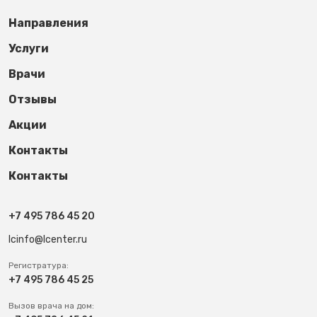
Footer third
Направления
Услуги
Врачи
Отзывы
Акции
Контакты
Контакты
+7 495 786 45 20
lcinfo@lcenter.ru
Регистратура:
+7 495 786 45 25
Вызов врача на дом: