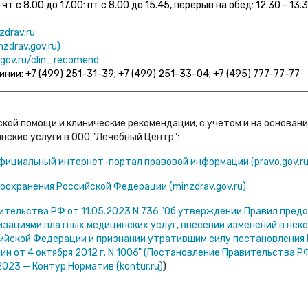
т с 8.00 до 17.00: пт с 8.00 до 15.45, перерыв на обед: 12.30 - 13.30
drav.ru
zdrav.gov.ru)
v.gov.ru/clin_recomend
инии: +7 (499) 251-31-39; +7 (499) 251-33-04; +7 (495) 777-77-77
ой помощи и клинические рекомендации, с учетом и на основан
ские услуги в ООО "Лечебный Центр":
Официальный интернет-портал правовой информации (pravo.gov.ru
охранения Российской Федерации (minzdrav.gov.ru)
тельства РФ от 11.05.2023 N 736 "Об утверждении Правил пред
зациями платных медицинских услуг, внесении изменений в нек
ийской Федерации и признании утратившим силу постановления
и от 4 октября 2012 г. N 1006" (Постановление Правительства РФ
2023 — Контур.Норматив (kontur.ru)
)