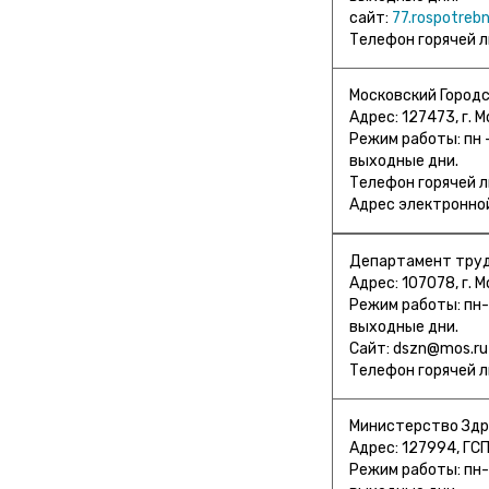
сайт:
77.rospotrebn
Телефон горячей л
Московский Городс
Адрес: 127473, г. М
Режим работы: пн -ч
выходные дни.
Телефон горячей л
Адрес электроннои
Департамент труда
Адрес: 107078, г. Мо
Режим работы: пн-чт
выходные дни.
Сайт: dszn@mos.ru
Телефон горячей л
Министерство Здра
Адрес: 127994, ГСП-
Режим работы: пн-чт