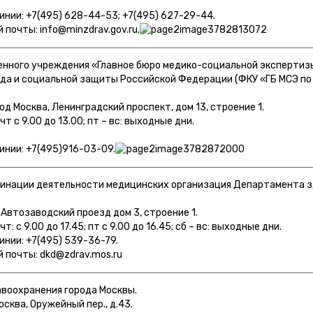
линии: +7(495) 628-44-53; +7(495) 627-29-44.
 почты: info@minzdrav.gov.ru.
нного учреждения «Главное бюро медико-социальной экспертизы
а и социальной защиты Российской Федерации (ФКУ «ГБ МСЭ по 
од Москва, Ленинградский проспект, дом 13, строение 1.
т с 9.00 до 13.00; пт – вс: выходные дни.
линии: +7(495)916-03-09.
динации деятельности медицинских организация Департамента 
̆ Автозаводский проезд дом 3, строение 1.
: с 9.00 до 17.45; пт с 9.00 до 16.45; сб – вс: выходные дни.
инии: +7(495) 539-36-79.
̆ почты: dkd@zdrav.mos.ru
воохранения города Москвы.
осква, Оружейный пер., д.43.