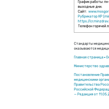
График работы: пн-ч
выходные дни.
Сайт:
www.mosgorz
Рубрикатор КР (min
https://cr.minzdra
Телефон горячей л
Стандарты медицинск
оказываются медицин
Главная страница ▪ 
Министерство здраво
Постановление Прави
медицинскими органи
Правительства Росс
Российской Федераци
— Редакция от 11.05.