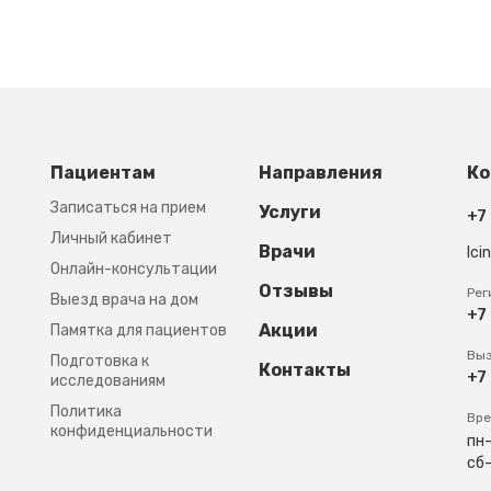
Footer third
Пациентам
Направления
Ко
Записаться на прием
Услуги
+7
Личный кабинет
Врачи
lci
Онлайн-консультации
Отзывы
Рег
Выезд врача на дом
+7
Акции
Памятка для пациентов
Выз
Подготовка к
Контакты
+7
исследованиям
Политика
Вре
конфиденциальности
пн-
сб-