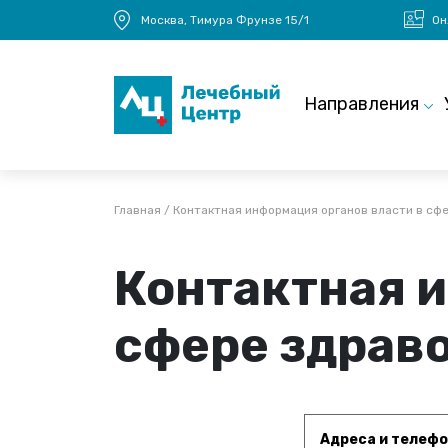
Перейти к основному содержанию
Москва, Тимура Фрунзе 15/1
Он
Main navigation
Направления
Строка навигации
Главная
Контактная информация органов власти в сф
Контактная и
сфере здрав
Адреса и телефо