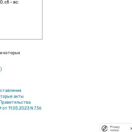
; сб – вс:
ии которых
)
оставления
оторые акты
 Правительства
 от 11.05.2023 N 736
Privacy
notice