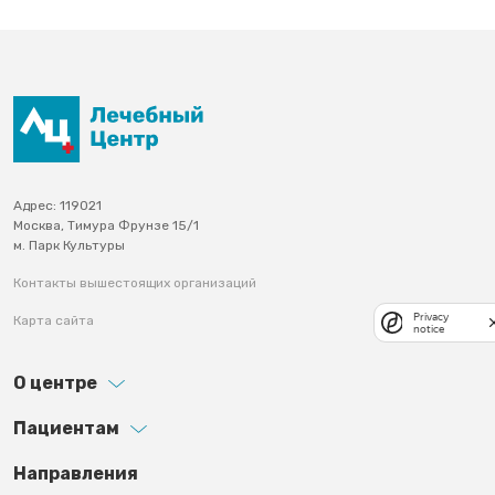
Адрес: 119021
Москва, Тимура Фрунзе 15/1
м. Парк Культуры
Контакты вышестоящих организаций
Privacy
Карта сайта
notice
О центре
Пациентам
Footer third
Направления