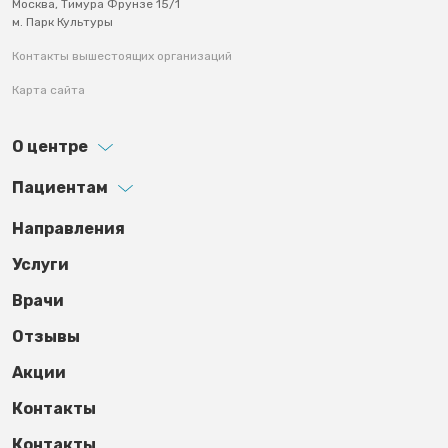
Москва, Тимура Фрунзе 15/1
м. Парк Культуры
Контакты вышестоящих организаций
Карта сайта
О центре
Пациентам
Footer third
Направления
Услуги
Врачи
Отзывы
Акции
Контакты
Контакты