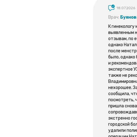
18.07.2026
Врач:
Буянов
К гинекологу
выявленным н
отзывам, по е
однако Натал
после менстру
было, однако
и рекомендов
экспертное У
также не рек
Владимировна 
нехорошее. З
сообщила, чт
посмотреть, 
пришла снова
сопровождавш
экстренно го
городской бол
удалили полип
операции Нат