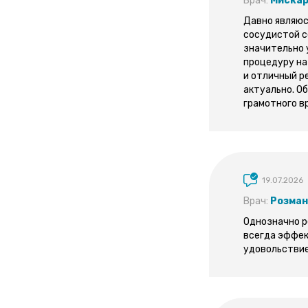
Врач:
Мискар
Давно являюс
сосудистой с
значительно 
процедуру на 
и отличный р
актуально. О
грамотного в
19.07.2026
Врач:
Розман
Однозначно р
всегда эффек
удовольствие