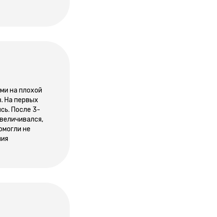
ми на плохой
. На первых
сь. После 3-
величивался,
омогли не
ния