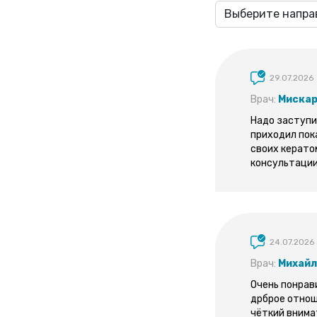
29.07.2026
Врач:
Мискар
Надо заступит
приходил пок
своих керато
консультации
24.07.2026
Врач:
Михайл
Очень понрав
дрброе отнош
чёткий внима