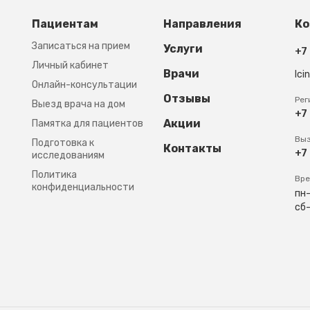
Footer third
Пациентам
Направления
Ко
Записаться на прием
Услуги
+7
Личный кабинет
Врачи
lci
Онлайн-консультации
Отзывы
Рег
Выезд врача на дом
+7
Акции
Памятка для пациентов
Выз
Подготовка к
Контакты
+7
исследованиям
Политика
Вре
конфиденциальности
пн-
сб-