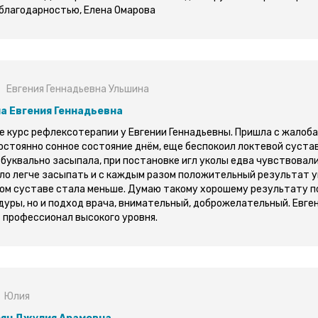
 благодарностью, Елена Омарова
Евгения Геннадьевна Ульшина
а Евгения Геннадьевна
е курс рефлексотерапии у Евгении Геннадьевны. Пришла с жалоба
постоянно сонное состояние днём, еще беспокоил локтевой сустав
 буквально засыпала, при постановке игл уколы едва чувствовали
ало легче засыпать и с каждым разом положительный результат у
вом суставе стала меньше. Думаю такому хорошему результату п
дуры, но и подход врача, внимательный, доброжелательный. Евге
- профессионал высокого уровня.
Юлия