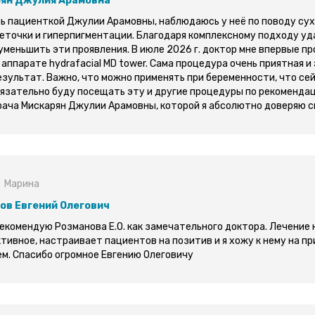
ян Джулия Арамовна
ь пациенткой Джулии Арамовны, наблюдаюсь у неё по поводу сух
еточки и гиперпигментации. Благодаря комплексному подходу уд
уменьшить эти проявления. В июле 2026 г. доктор мне впервые п
аппарате hydrafacial MD tower. Сама процедура очень приятная 
езультат. Важно, что можно применять при беременности, что сей
бязательно буду посещать эту и другие процедуры по рекоменда
рача Мискарян Джулии Арамовны, которой я абсолютно доверяю с
Марина
ов Евгений Олегович
екомендую Розманова Е.О. как замечательного доктора. Лечение
тивное, настраивает пациентов на позитив и я хожу к нему на пр
м. Спасибо огромное Евгению Олеговичу