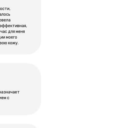
ости,
алось
ровела
и эффективная,
час для меня
ции моего
вою кожу.
 назначает
ием с