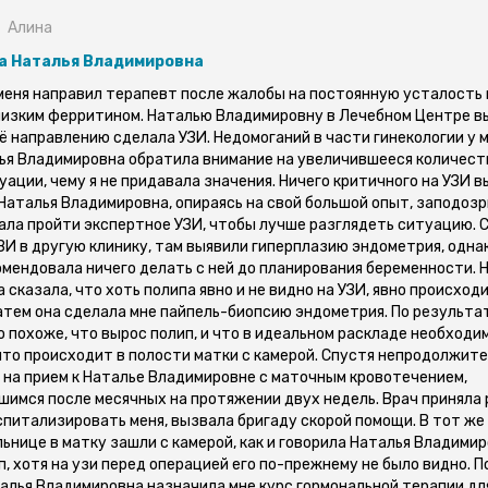
Алина
а Наталья Владимировна
 меня направил терапевт после жалобы на постоянную усталость 
изким ферритином. Наталью Владимировну в Лечебном Центре в
ё направлению сделала УЗИ. Недомоганий в части гинекологии у м
ья Владимировна обратила внимание на увеличившееся количест
ации, чему я не придавала значения. Ничего критичного на УЗИ в
 Наталья Владимировна, опираясь на свой большой опыт, заподоз
ала пройти экспертное УЗИ, чтобы лучше разглядеть ситуацию. 
ЗИ в другую клинику, там выявили гиперплазию эндометрия, одна
омендовала ничего делать с ней до планирования беременности. 
сказала, что хоть полипа явно и не видно на УЗИ, явно происход
атем она сделала мне пайпель-биопсию эндометрия. По результа
о похоже, что вырос полип, и что в идеальном раскладе необходи
что происходит в полости матки с камерой. Спустя непродолжит
 на прием к Наталье Владимировне с маточным кровотечением,
имся после месячных на протяжении двух недель. Врач приняла
спитализировать меня, вызвала бригаду скорой помощи. В тот же 
ьнице в матку зашли с камерой, как и говорила Наталья Владимир
, хотя на узи перед операцией его по-прежнему не было видно. П
алья Владимировна назначила мне курс гормональной терапии дл