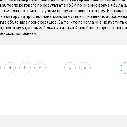
ия, после которого по результатам УЗИ по мнению врача я была з
олжительность менструации сразу же пришла в норму. Выражаю
ь доктору за профессионализм, за чуткое отношение, доброжел
егда объясняла происходящее. За то, что помогла мне не пустить
годаря чему удалось избежать в дальнейшем более крупных непр
женским здоровьем.
ge
Page
Page
Page
Следующая страница
Последняя страница
4
5
6
…
→
»