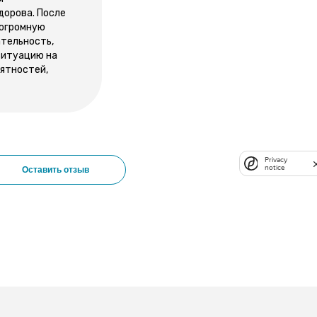
дорова. После
 огромную
ательность,
 ситуацию на
иятностей,
Privacy
notice
Оставить отзыв