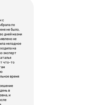
и с
ыбрала по
еня не было,
во дней мазни
ыявлено не
рила неладное
Сходила на
ко эксперт
Наталья
ит что-то
там
мо
ельное время
 решение
день в
овна, и
осле
я