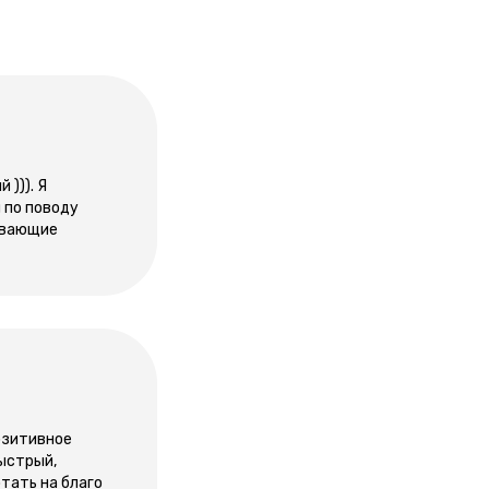
))). Я
 по поводу
пывающие
озитивное
ыстрый,
тать на благо