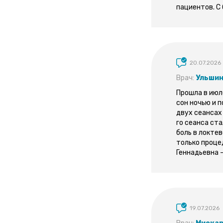
пациентов. С
20.07.2026
Врач:
Ульшин
Прошла в июл
сон ночью и 
двух сеансах
го сеанса ст
боль в локте
только проце
Геннадьевна 
19.07.2026